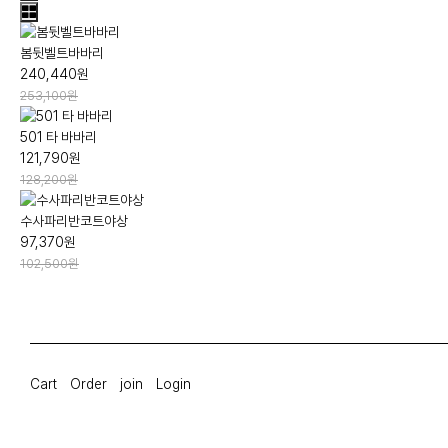
봄뒷벨트바바리
240,440원
253,100원
501 타 바바리
121,790원
128,200원
수사파리반코트야상
97,370원
102,500원
Cart
Order
join
Login