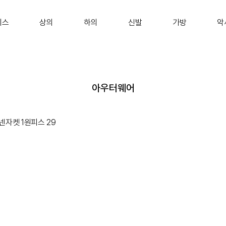
피스
상의
하의
신발
가방
악
아우터웨어
넨자켓
1
원피스
29