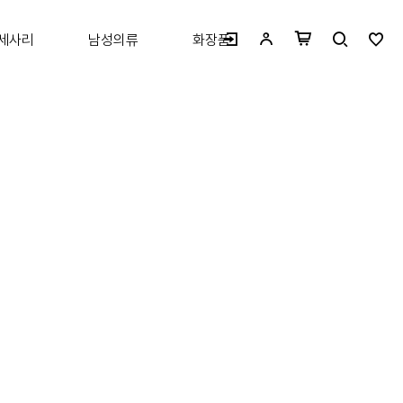
세사리
남성의류
화장품