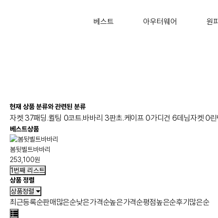
베스트
아우터웨어
원
현재 상품 분류와 관련된 분류
자켓
37
패딩.퀼팅
0
코트.바바리
3
판초.케이프
0
가디건
6
데님자켓
0
린
베스트상품
봄뒷벨트바바리
253,100원
1번째 리스트
상품 정렬
상품정렬
최근등록순
판매많은순
낮은가격순
높은가격순
평점높은순
후기많은순