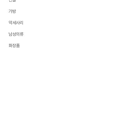
가방
악세사리
남성의류
화장품