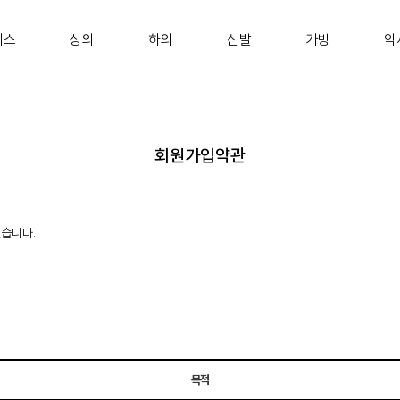
피스
상의
하의
신발
가방
악
회원가입약관
있습니다.
목적